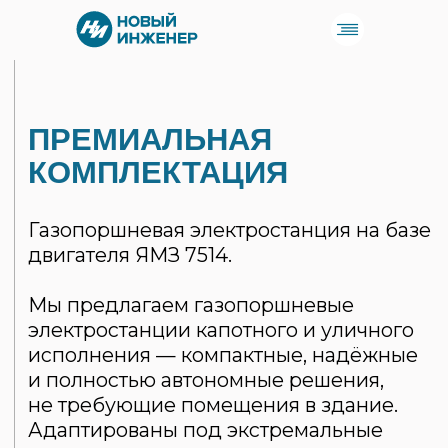
+7(930)076-58-58
sales@novoinzhener.ru
ПРЕМИАЛЬНАЯ
КОМПЛЕКТАЦИЯ
Газопоршневая электростанция на базе
двигателя ЯМЗ 7514.
Мы предлагаем газопоршневые
электростанции капотного и уличного
исполнения — компактные, надёжные
и полностью автономные решения,
не требующие помещения в здание.
Адаптированы под экстремальные
погодные условия: от сильных морозов
до высокой влажности и пыли,
обеспечивая стабильную работу
в любых климатических зонах.
Созданные на основе одного из самых
проверенных и надежных
двигателей — ЯМЗ 7514. Двигатель