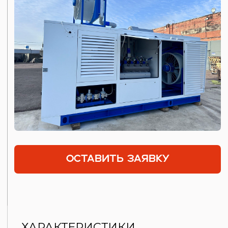
ХАРАКТЕРИСТИКИ
Систему охлаждения с выносным
радиатором и крыльчаткой,
приводимой от электродвигателя
Отдельно установленный
интеркулер с диффузором
и крыльчаткой для эффективного
охлаждения наддувочного
воздуха