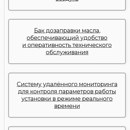
точное и пропорциональное
смешивание воздуха и газа
МЕЖСЕРВИСНЫЙ ИНТЕРВАЛ
составляет до 1000 моточасов, что
подтвержда ет высокую надежность
и стабильность работы установки
в постоянном режиме
ГАЗОПОРШНЕВЫЕ
ЭЛЕКТРОСТАНЦИИ ОТ
ООО "НОВЫЙ ИНЖЕНЕР"
— это
оптимальное сочетание проверенной
технологии, современных
инженерных решений и экономичной
цены. Они идеально подходят для
объектов, где требуется надежное
и эффективное автономное
энергоснабжение