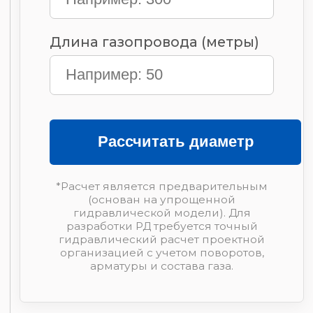
Число фаз
3
Тип генератора
Синхронный
Пуск
с
электростартером
Степень
в острове
автоматизации
Исполнение
кожух
Функция сварки
нет