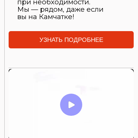
04
Производство оборудования
На этом этапе мы изготавливаем оборудование
в соответствии с утверждённым проектом. Перед отгрузкой
оборудование проходит полный цикл тестирования.
05
Тестовые испытания и отгрузка
оборудования
После завершения всех этапов и согласования
с клиентом, оборудование готово к отгрузке
06
Пусконаладочные работы
По желанию клиента мы проводим пусконаладочные работы
на месте установки
07
Обучение персонала клиента
По запросу клиента мы проводим обучение его сотрудников
08
Удалённый мониторинг
и техническая поддержка
После запуска оборудование находится под нашим строгим
удалённым контролем