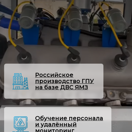
Российское
производство ГПУ
на базе ДВС ЯМЗ
Обучение персонала
и удалённый
мониторинг
Проекты под ключ:
от майнинга до
сложных производств
С чем сталкиваются многие
производста