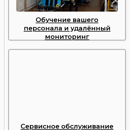
СТАНДАРТ
Газопоршневая электростанция на базе двигателя
ЯМЗ 7514 — надёжное и экономичное решение
для автономного энергоснабжения.
ГПУ может быть установлена в помещение,
а также адаптирована в погодозащитный капот
или блок контейнер.
Смотреть обзор...
УЗНАТЬ ПОДРОБНЕЕ