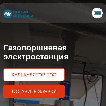
+7(930)076-58-58
sales@novoinzhener.ru
Газопоршневая
электростанция
КАЛЬКУЛЯТОР ТЭО
ОСТАВИТЬ ЗАЯВКУ