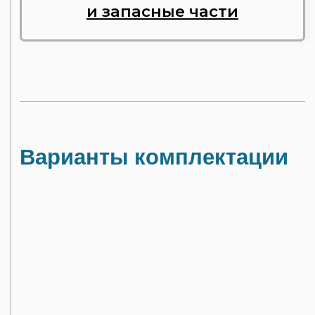
премиальная
Газопоршневая электростанция на базе двигателя
ЯМЗ 7514 — надёжное и экономичное решение
для автономного энергоснабжения.
Двигатель собирается по технологии
индивидуальной сборки с применением новых
заводских компонентов, что обеспечивает высокое
качество и долговечность. Все элементы
конструкции модернизированы и адаптированы
для работы на газообразном топливе — метане.
УЗНАТЬ ПОДРОБНЕЕ