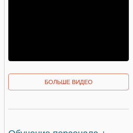
«Обучение — это не просто передача
знаний, это инвестиция в будущее
вашего бизнеса. С нами вы получаете
не только оборудование, но и людей,
которые умеют с ним работать».
А.В. Уханов