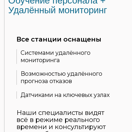
Этапы работы
Как мы работаем — шаг за шагом
01
ЗАПОЛНЕНИЕ ЗаявкИ
и обсуждение задач
На этом этапе мы получаем запрос от клиента, в котором
указываются основные параметры будущего оборудования:
мощность, тип топлива, условия эксплуатации, требования
к комплектации и другое.
02
Разработка технического
и коммерческого предложения
На этом этапе мы формируем подробное техническое
описание буду щей установки и коммерческое предложение
с расчётом стоимости.
03
Заключение договора
После согласования условий и утверждения коммерческого
предложения, мы заключаем договор на поставку
и реализацию проекта