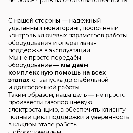
+7 (930) 076-58-58
Почта:
service@novoinzhener.ru
sales@novoinzhener.ru
График работы:
Пн-Пт с 8:00 до 20:00.
Сб с 8:00 до 17:00.
Вс выходной
ООО «Новый Инженер»
ИНН 7611023325