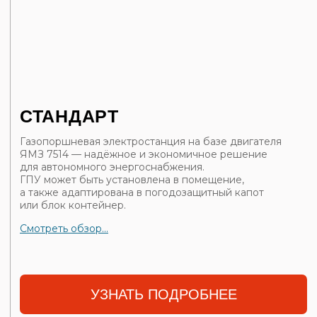
В контейнере с когенерацией
Энергокомплекс представляет собой надёжный
сварной контейнер с утеплением 100 мм,
адаптированный для работы с оборудованием,
использующим газ — метан. Внутри контейнера
установленная газопоршневая электростанция —
это мощный двигатель внутреннего сгорания,
работающий на природном газе и вырабатывающий
электроэнергию. В комплектацию входит газовая
линия, обеспечивающая безопасную и стабильную
подачу топлива.
УЗНАТЬ ПОДРОБНЕЕ