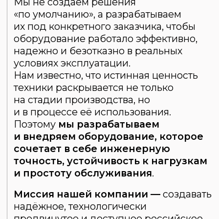
Email
Номер телефона
Даю согласие на
обработку персональных
данных
Ознакомлен (-на) с
политикой
конфиденциальности
ОТПРАВИТЬ
контакты
АДРЕС:
ул. Строителей, 12, Тутаев,
Ярославская обл