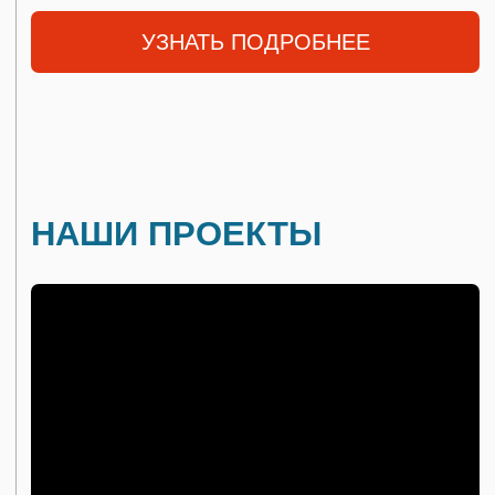
БОЛЬШЕ ВИДЕО
Обучение персонала +
Удалённый мониторинг
Все станции оснащены
Системами удалённого
мониторинга
Возможностью удалённого